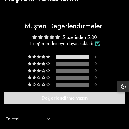
Müşteri Değerlendirmeleri
5 üzerinden 5.00
1 değerlendirmeye dayanmaktadır
1
0
0
0
0
Siy
Mo
Değerlendirme yazın
Sort By