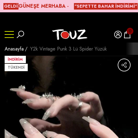
ㅤGÜNEŞE MERHABA -
GELDİ
"SEPETTE BAHAR İNDIRIMI"
lı
lı
Beden Tablosu
0
0
ürün
Anasayfa
Y2k Vintage Punk 3 Lü Spider Yüzük
İNDIRIM
TÜKENDI