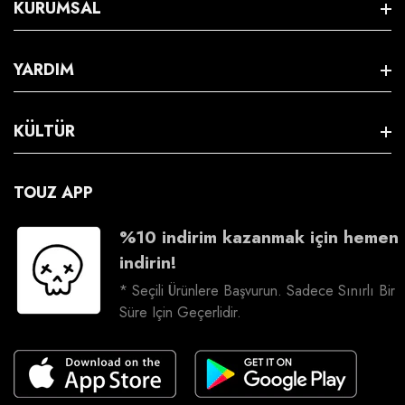
KURUMSAL
Hakkımızda
YARDIM
S.S.S
Satış Sözleşmesi
KÜLTÜR
Üyeliksiz İade
Gizlilik & Güvenlik
Kargo Takip
İş Birliği
TOUZ APP
İptal & İade
Bize Ulaşın
Kariyer
%10 indirim kazanmak için hemen
İade Talebi Oluşturma
indirin!
Sosyal Sorumluluk
* Seçili Ürünlere Başvurun. Sadece Sınırlı Bir
Süre Için Geçerlidir.