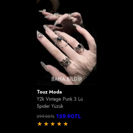
BANA BILDIR
Satıcı:
Touz Moda
Y2k Vintage Punk 3 Lü
Spider Yüzük
159.90TL
299.00TL
Normal
İndirimli
fiyat
fiyat