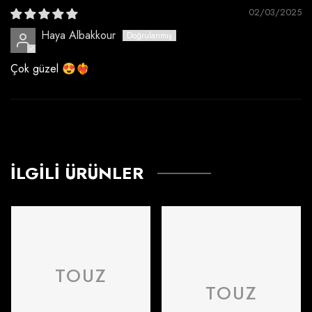
02/03/2025
Haya Albakkour
Çok güzel 😍❤️‍🔥
İLGILI ÜRÜNLER
TOUZ
TOUZ