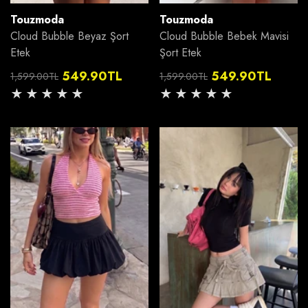
Satıcı:
Satıcı:
Touzmoda
Touzmoda
Cloud Bubble Beyaz Şort
Cloud Bubble Bebek Mavisi
Etek
Şort Etek
549.90TL
549.90TL
1,599.00TL
1,599.00TL
Normal
İndirimli
Normal
İndirimli
fiyat
fiyat
fiyat
fiyat