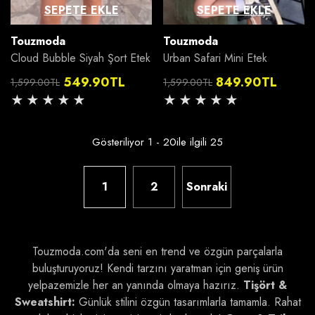
SEPETE EKLE
SEPETE EKLE
Satıcı:
Satıcı:
Touzmoda
Touzmoda
Cloud Bubble Siyah Şort Etek
Urban Safari Mini Etek
549.90TL
849.90TL
1,599.00TL
1,599.00TL
Normal
İndirimli
Normal
İndirimli
fiyat
fiyat
fiyat
fiyat
Gösteriliyor
1
-
20
ile ilgili 25
1
2
Sonraki
Touzmoda.com'da seni en trend ve özgün parçalarla
buluşturuyoruz! Kendi tarzını yaratman için geniş ürün
yelpazemizle her an yanında olmaya hazırız.
Tişört &
Sweatshirt:
Günlük stilini özgün tasarımlarla tamamla. Rahat