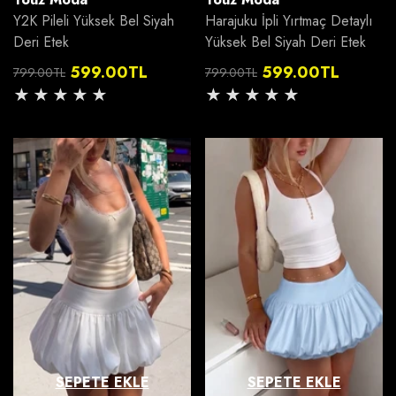
Y2K Pileli Yüksek Bel Siyah
Harajuku İpli Yırtmaç Detaylı
Deri Etek
Yüksek Bel Siyah Deri Etek
599.00TL
599.00TL
799.00TL
799.00TL
Normal
İndirimli
Normal
İndirimli
fiyat
fiyat
fiyat
fiyat
SEPETE EKLE
SEPETE EKLE