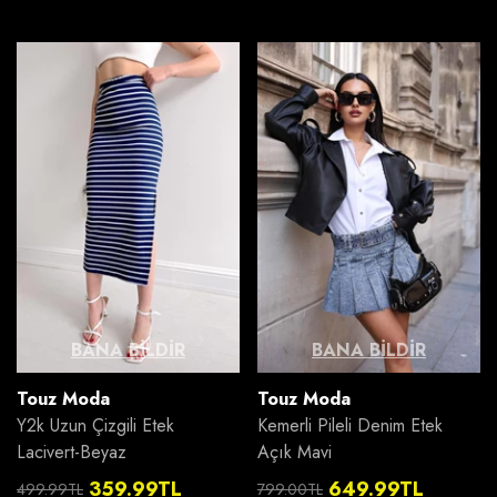
fiyat
fiyat
BANA BILDIR
BANA BILDIR
Satıcı:
Satıcı:
Touz Moda
Touz Moda
Y2k Uzun Çizgili Etek
Kemerli Pileli Denim Etek
Lacivert-Beyaz
Açık Mavi
359.99TL
649.99TL
499.99TL
799.00TL