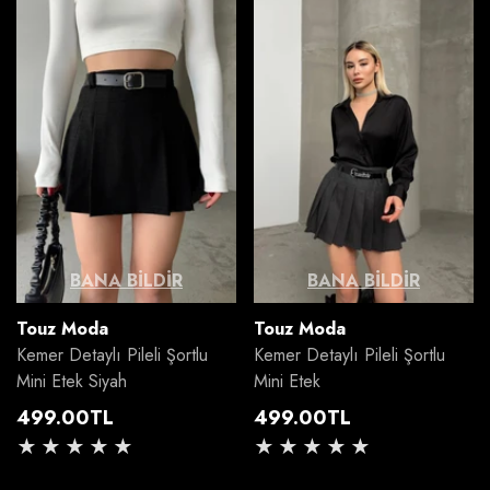
BANA BILDIR
BANA BILDIR
Satıcı:
Satıcı:
Touz Moda
Touz Moda
Kemer Detaylı Pileli Şortlu
Kemer Detaylı Pileli Şortlu
Mini Etek Siyah
Mini Etek
Normal
Normal
499.00TL
499.00TL
fiyat
fiyat