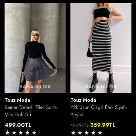
BANA BILDIR
BANA BILDIR
Satıcı:
Satıcı:
Touz Moda
Touz Moda
Kemer Detaylı Pileli Şortlu
Y2k Uzun Çizgili Etek Siyah-
Mini Etek Gri
Beyaz
Normal
499.00TL
359.99TL
499.99TL
fiyat
Normal
İndirimli