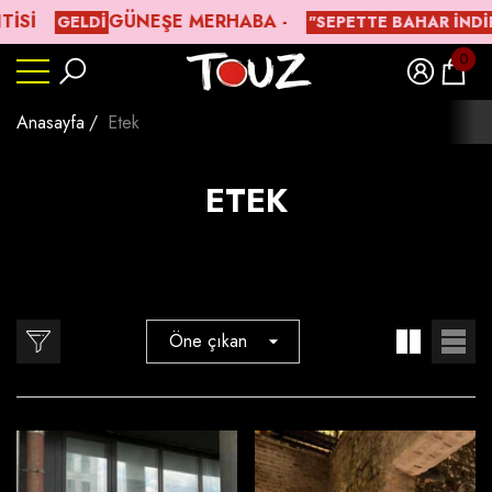
I
ㅤGÜNEŞE MERHABA -
GELDİ
"SEPETTE BAHAR İNDIRIMI
lı
lı
lı
0
0
ürün
Anasayfa
Etek
ETEK
Öne çıkan