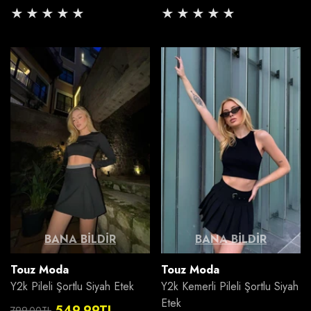
Normal
İndirimli
Normal
İndirimli
fiyat
fiyat
fiyat
fiyat
BANA BILDIR
BANA BILDIR
Satıcı:
Satıcı:
Touz Moda
Touz Moda
Y2k Pileli Şortlu Siyah Etek
Y2k Kemerli Pileli Şortlu Siyah
Etek
549.99TL
799.00TL