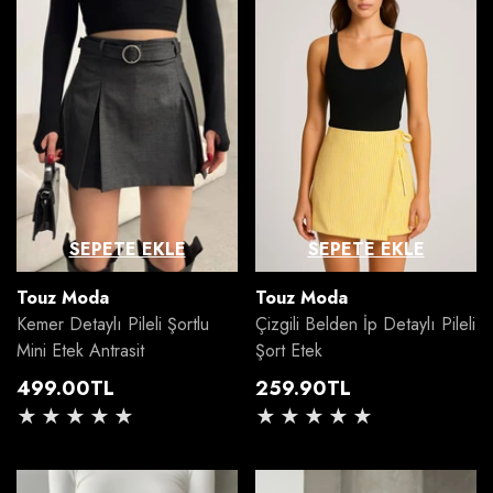
SEPETE EKLE
SEPETE EKLE
Satıcı:
Satıcı:
Touz Moda
Touz Moda
Kemer Detaylı Pileli Şortlu
Çizgili Belden İp Detaylı Pileli
Mini Etek Antrasit
Şort Etek
Normal
Normal
499.00TL
259.90TL
fiyat
fiyat