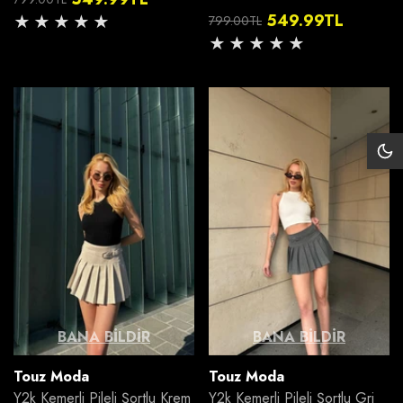
549.99TL
Normal
İndirimli
799.00TL
Normal
İndirimli
fiyat
fiyat
fiyat
fiyat
Siy
Mo
BANA BILDIR
BANA BILDIR
Satıcı:
Satıcı:
Touz Moda
Touz Moda
Y2k Kemerli Pileli Şortlu Krem
Y2k Kemerli Pileli Şortlu Gri