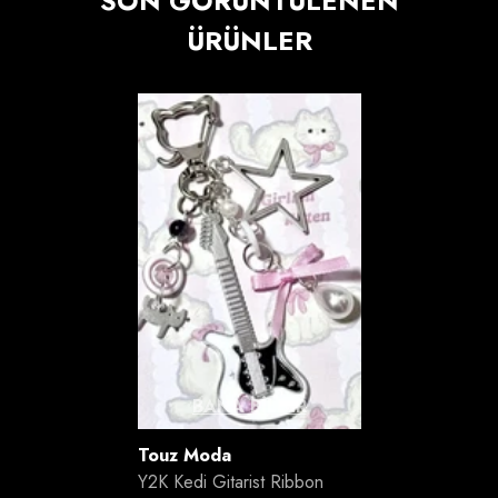
SON GÖRÜNTÜLENEN
ÜRÜNLER
BANA BILDIR
Satıcı:
Touz Moda
Y2K Kedi Gitarist Ribbon