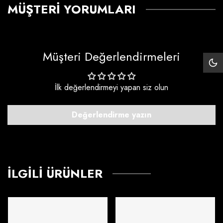
MÜŞTERI YORUMLARI
Müşteri Değerlendirmeleri
Siy
Mo
İlk değerlendirmeyi yapan siz olun
Değerlendirme yazın
İLGILI ÜRÜNLER