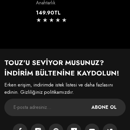
Anahtarlık
Normal
149.90TL
fiyat
TOUZ'U SEVİYOR MUSUNUZ?
İNDİRİM BÜLTENİNE KAYDOLUN!
Erken erişim, indirimde istek listesi ve daha fazlasını
edinin. Gizliliğiniz politikamızdır.
ABONE OL
Facebook
Instagram
Pinterest
TikTok
YouTube
Twitter