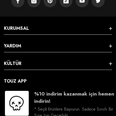
KURUMSAL
Hakkımızda
YARDIM
S.S.S
Satış Sözleşmesi
KÜLTÜR
Üyeliksiz İade
Gizlilik & Güvenlik
Kargo Takip
İş Birliği
TOUZ APP
İptal & İade
Bize Ulaşın
Kariyer
%10 indirim kazanmak için hemen
İade Talebi Oluşturma
indirin!
Sosyal Sorumluluk
* Seçili Ürünlere Başvurun. Sadece Sınırlı Bir
Süre Için Geçerlidir.