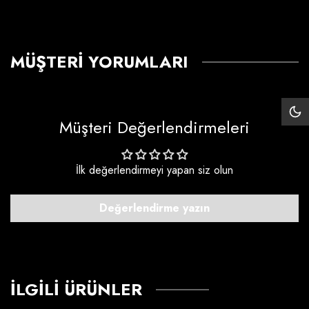
MÜŞTERI YORUMLARI
Siy
Müşteri Değerlendirmeleri
Mo
İlk değerlendirmeyi yapan siz olun
Değerlendirme yazın
İLGILI ÜRÜNLER