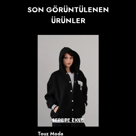
SON GÖRÜNTÜLENEN
ÜRÜNLER
SEPETE EKLE
Satıcı:
Touz Moda