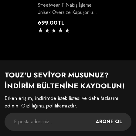
Streetwear T Nakış İşlemeli
Unisex Oversize Kapüşonlu
Siyah Kolej Ceket
Normal
699.00TL
fiyat
TOUZ'U SEVİYOR MUSUNUZ?
İNDİRİM BÜLTENİNE KAYDOLUN!
Erken erişim, indirimde istek listesi ve daha fazlasını
edinin. Gizliliğiniz politikamızdır.
ABONE OL