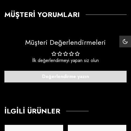
MÜŞTERI YORUMLARI
Müşteri Değerlendirmeleri
Siy
Mo
İlk değerlendirmeyi yapan siz olun
Değerlendirme yazın
İLGILI ÜRÜNLER