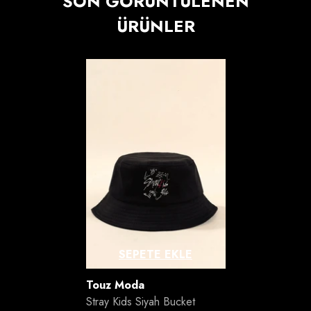
SON GÖRÜNTÜLENEN
ÜRÜNLER
SEPETE EKLE
Satıcı:
Touz Moda
Stray Kids Siyah Bucket