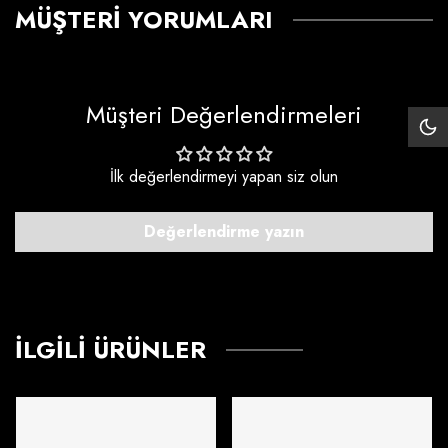
MÜŞTERI YORUMLARI
Müşteri Değerlendirmeleri
Siy
Mo
İlk değerlendirmeyi yapan siz olun
Değerlendirme yazın
İLGILI ÜRÜNLER