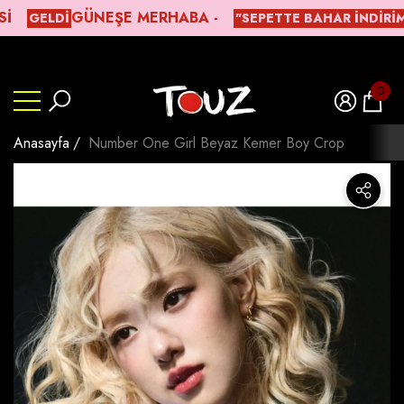
ㅤGÜNEŞE MERHABA -
GELDİ
"SEPETTE BAHAR İNDIRIMI
lı
lı
Beden Tablosu
0
0
ürün
Anasayfa
Number One Girl Beyaz Kemer Boy Crop