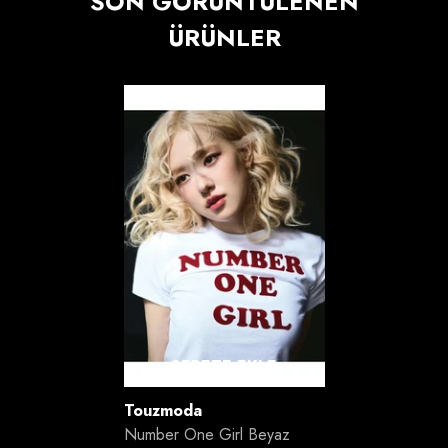
SON GÖRÜNTÜLENEN
ÜRÜNLER
SEPETE EKLE
Satıcı:
Touzmoda
Number One Girl Beyaz