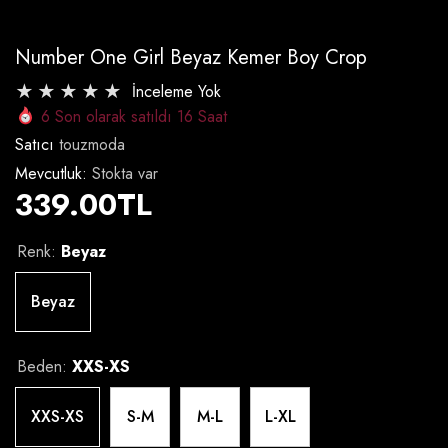
Number One Girl Beyaz Kemer Boy Crop
İnceleme Yok
6
Son olarak satıldı
16
Saat
Satıcı
touzmoda
Mevcutluk:
Stokta var
339.00TL
Renk:
Beyaz
Beyaz
Beden:
XXS-XS
XXS-XS
S-M
M-L
L-XL