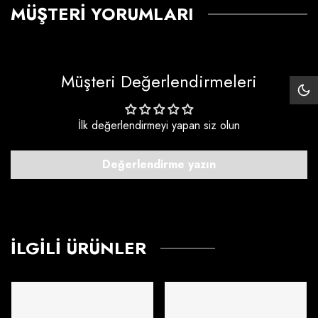
MÜŞTERI YORUMLARI
Müşteri Değerlendirmeleri
Siy
Mo
İlk değerlendirmeyi yapan siz olun
Değerlendirme yazın
İLGILI ÜRÜNLER