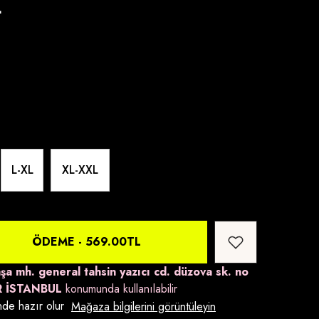
L
L-XL
XL-XXL
Box
ÖDEME -
569.00TL
şa mh. general tahsin yazıcı cd. düzova sk. no
R İSTANBUL
konumunda kullanılabilir
de hazır olur
Mağaza bilgilerini görüntüleyin