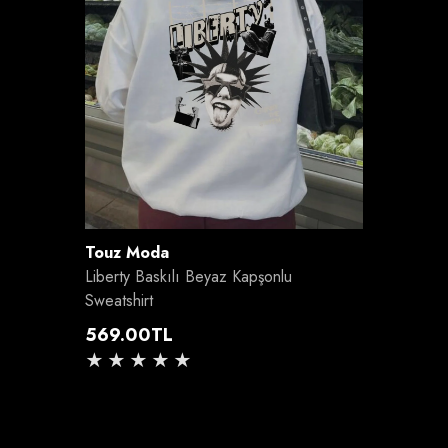
Satıcı:
Touz Moda
Liberty Baskılı Beyaz Kapşonlu
Sweatshirt
Normal
569.00TL
fiyat