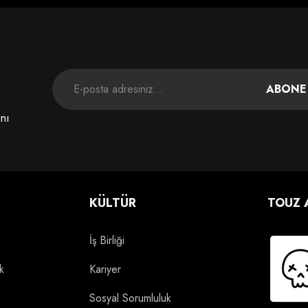
ABONE
ını
KÜLTÜR
TOUZ 
İş Birliği
k
Kariyer
Sosyal Sorumluluk