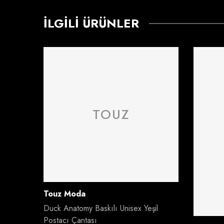
İLGILI ÜRÜNLER
TOUZ
Satıcı:
Touz Moda
Duck Anatomy Baskılı Unisex Yeşil
Postacı Çantası