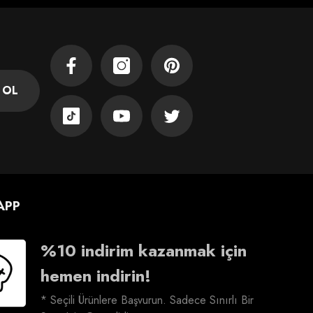
Facebook
Instagram
Pinterest
 OL
TikTok
YouTube
Twitter
APP
%10 indirim kazanmak için
hemen indirin!
* Seçili Ürünlere Başvurun. Sadece Sınırlı Bir