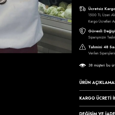
Ücretsiz Karg
1500 TL Üzeri Alı
Kargo Ücretleri 
Güvenli Değiş
Siparişinizin Tes
Tahmini 48 Saa
Verilen Siparişler
38 müşteri bu ür
ÜRÜN AÇIKLAMA
KARGO ÜCRETI İ
DEĞIŞIM VE İAD