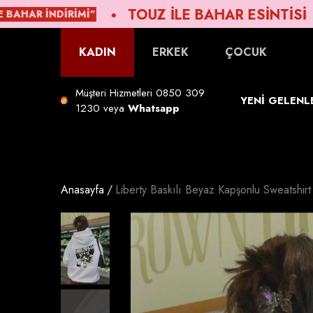
TOUZ ILE BAHAR ESINTISI
ㅤG
IRIMI"
GELDİ
lı
ı
KADIN
ERKEK
ÇOCUK
Müşteri Hizmetleri
0850 309
YENİ GELENL
1230
veya
Whatsapp
Beden Tablosu
Anasayfa
Liberty Baskılı Beyaz Kapşonlu Sweatshirt