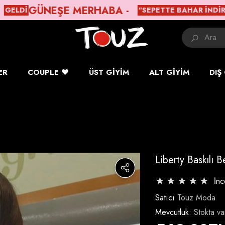
ÜNEŞE MERHABA -
T
"SEPETTE BAHAR İNDIRIMI"
ER
COUPLE ❤️
ÜST GIYIM
ALT GIYIM
DIŞ
Liberty Baskılı 
İn
Satıcı
Touz Moda
Mevcutluk:
Stokta va