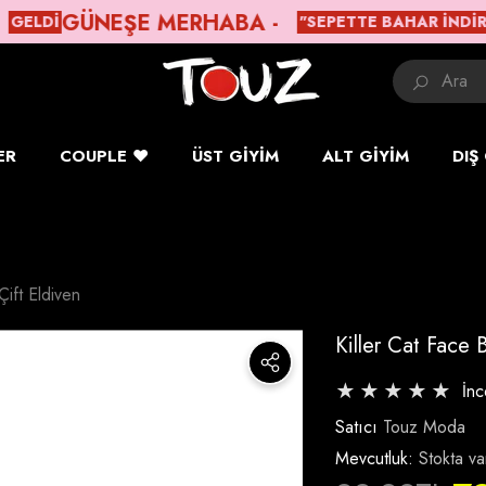
GÜNEŞE MERHABA -
"SEPETTE BAHAR İNDIRIMI"
ER
COUPLE ❤️
ÜST GIYIM
ALT GIYIM
DIŞ
Çift Eldiven
Killer Cat Face B
İn
Satıcı
Touz Moda
Mevcutluk:
Stokta va