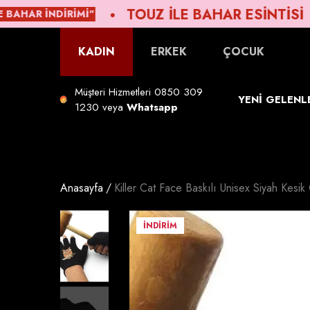
TOUZ ILE BAHAR ESINTISI
ㅤ
DIRIMI"
GELDİ
lı
ı
KADIN
ERKEK
ÇOCUK
Müşteri Hizmetleri
0850 309
YENİ GELENL
1230
veya
Whatsapp
Beden Tablosu
Anasayfa
Killer Cat Face Baskılı Unisex Siyah Kesik 
İNDIRIM