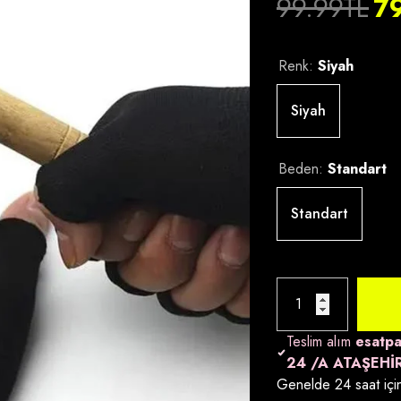
99.99TL
7
Renk:
Siyah
TOUZ
TOUZ
Siyah
Beden:
Standart
Standart
Satıcı:
Satıcı:
Touzmoda
Touzmoda
4'lü T-Shirt Mystery Box Sürpriz
4'lü Croptop Mystery 
Paket
Sürpriz Paket
Normal fiyat
Normal fiyat
549.99TL
449.99TL
Teslim alım
esatpa
24 /A ATAŞEHİ
Genelde 24 saat için