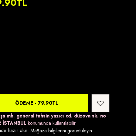
9.90TL
Box
ÖDEME -
79.90TL
şa mh. general tahsin yazıcı cd. düzova sk. no
R İSTANBUL
konumunda kullanılabilir
de hazır olur
Mağaza bilgilerini görüntüleyin