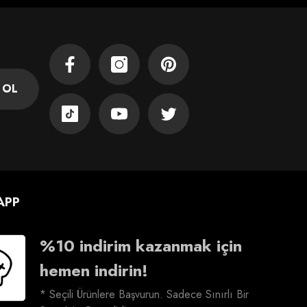
Facebook
Instagram
Pinterest
 OL
TikTok
YouTube
Twitter
APP
%10 indirim kazanmak için
hemen indirin!
* Seçili Ürünlere Başvurun. Sadece Sınırlı Bir