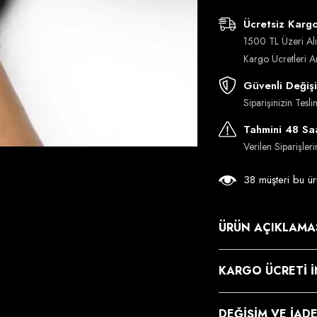
Ücretsiz Karg
1500 TL Üzeri Alı
Kargo Ücretleri 
Güvenli Değiş
Siparişinizin Tes
Tahmini 48 Saa
Verilen Siparişler
38 müşteri bu ür
ÜRÜN AÇIKLAMA
KARGO ÜCRETI İ
DEĞIŞIM VE İAD