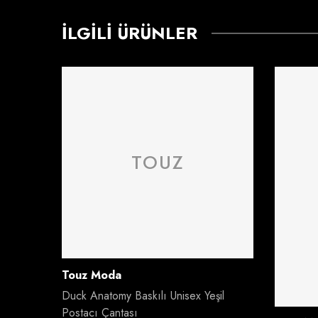
İLGILI ÜRÜNLER
TOUZ
Satıcı:
Touz Moda
Duck Anatomy Baskılı Unisex Yeşil
Postacı Çantası