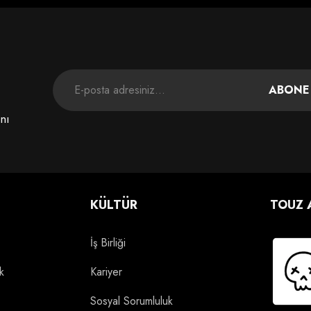
ABONE
ını
KÜLTÜR
TOUZ 
İş Birliği
k
Kariyer
Sosyal Sorumluluk