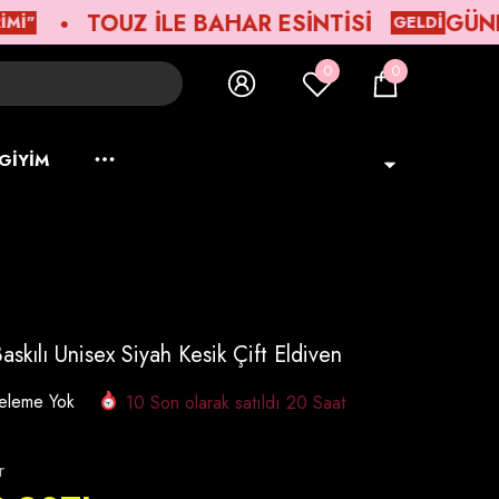
TOUZ ILE BAHAR ESINTISI
ㅤGÜNEŞE ME
GELDİ
0
0
0
ürün
 GIYIM
Türkçe
DIL
Türkçe
English
Deutsch
askılı Unisex Siyah Kesik Çift Eldiven
العربية
celeme Yok
10
Son olarak satıldı
20
Saat
r