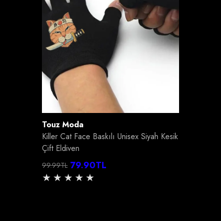
Satıcı:
Touz Moda
Killer Cat Face Baskılı Unisex Siyah Kesik
Çift Eldiven
79.90TL
99.99TL
Normal
İndirimli
fiyat
fiyat