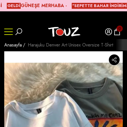
ㅤGÜNEŞE MERHABA -
GELDİ
"SEPETTE BAHAR İNDIRIMI"
lı
lı
Beden Tablosu
0
0
ürün
Anasayfa
Harajuku Denver Art Unisex Oversize T-Shirt