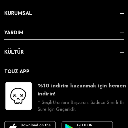
KURUMSAL
Hakkımızda
YARDIM
S.S.S
Satış Sözleşmesi
KÜLTÜR
Üyeliksiz İade
Gizlilik & Güvenlik
Kargo Takip
İş Birliği
TOUZ APP
İptal & İade
Bize Ulaşın
Kariyer
%10 indirim kazanmak için hemen
İade Talebi Oluşturma
indirin!
Sosyal Sorumluluk
* Seçili Ürünlere Başvurun. Sadece Sınırlı Bir
Süre Için Geçerlidir.