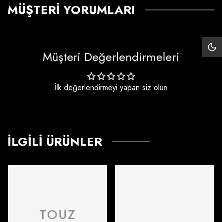
MÜŞTERI YORUMLARI
Siy
Müşteri Değerlendirmeleri
Mo
İlk değerlendirmeyi yapan siz olun
İLGILI ÜRÜNLER
TOUZ