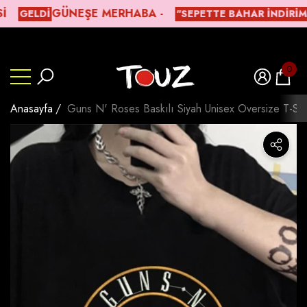
ㅤGÜNEŞE MERHABA -
GELDİ
"SEPETTE BAHAR İNDIRIMI
lı
lı
Beden Tablosu
0
0
ürün
Anasayfa
Guns N' Roses Baskılı Siyah Unisex Oversize T-Shi