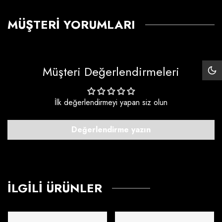
MÜŞTERI YORUMLARI
Müşteri Değerlendirmeleri
Siy
Mo
İlk değerlendirmeyi yapan siz olun
Değerlendirme yazın
İLGILI ÜRÜNLER