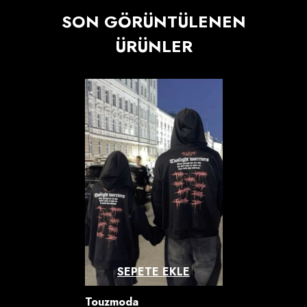
SON GÖRÜNTÜLENEN
ÜRÜNLER
SEPETE EKLE
Satıcı:
Touzmoda