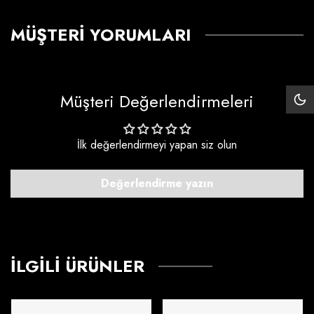
MÜŞTERI YORUMLARI
Müşteri Değerlendirmeleri
Siy
Mo
İlk değerlendirmeyi yapan siz olun
Değerlendirme yazın
İLGILI ÜRÜNLER