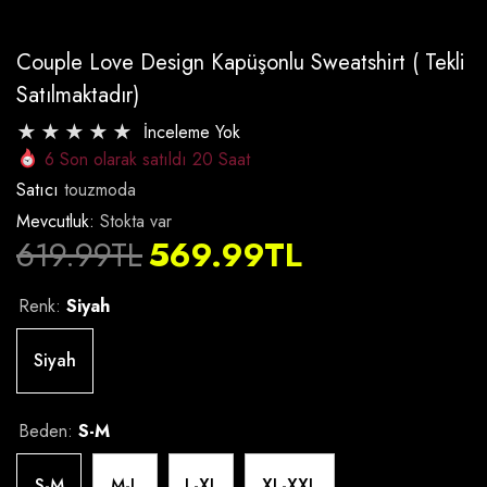
Couple Love Design Kapüşonlu Sweatshirt ( Tekli
Satılmaktadır)
İnceleme Yok
6
Son olarak satıldı
20
Saat
Satıcı
touzmoda
Mevcutluk:
Stokta var
619.99TL
569.99TL
Renk:
Siyah
Siyah
Beden:
S-M
S-M
M-L
L-XL
XL-XXL