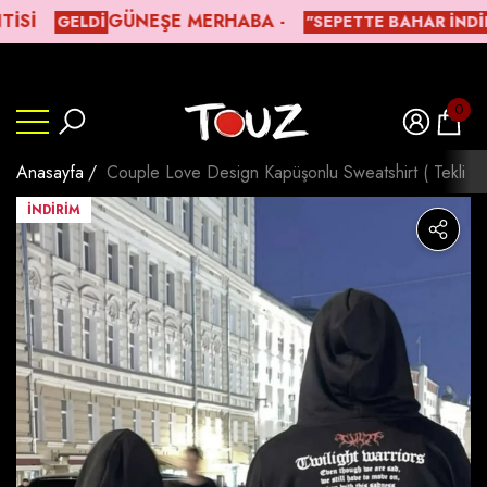
ISI
ㅤGÜNEŞE MERHABA -
GELDİ
"SEPETTE BAHAR İNDIRI
lı
lı
Beden Tablosu
0
0
ürün
Anasayfa
Couple Love Design Kapüşonlu Sweatshirt ( Tekli Sa
İNDIRIM