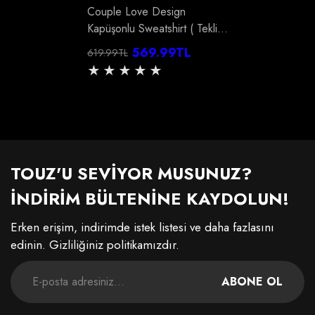
Couple Love Design
Kapüşonlu Sweatshirt ( Tekli
Satılmaktadır)
569.99TL
619.99TL
Normal
İndirimli
fiyat
fiyat
TOUZ'U SEVİYOR MUSUNUZ?
İNDİRİM BÜLTENİNE KAYDOLUN!
Erken erişim, indirimde istek listesi ve daha fazlasını
edinin. Gizliliğiniz politikamızdır.
ABONE OL