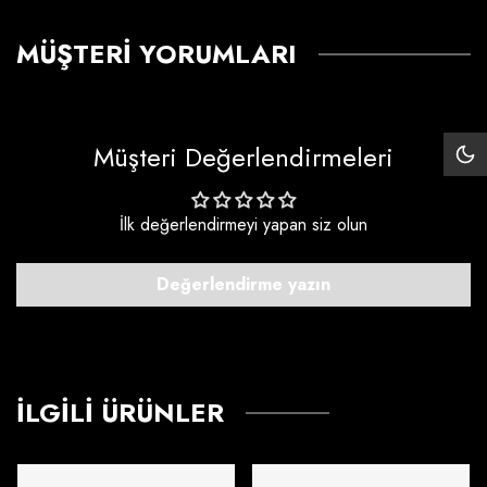
MÜŞTERI YORUMLARI
Müşteri Değerlendirmeleri
Siy
Mo
İlk değerlendirmeyi yapan siz olun
Değerlendirme yazın
İLGILI ÜRÜNLER