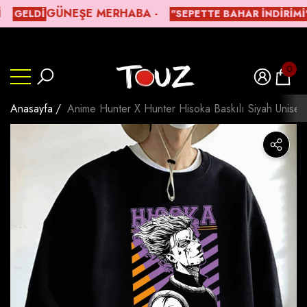
ㅤGÜNEŞE MERHABA -
GELDİ
"SEPETTE BAHAR İNDIRIMI"
lı
lı
Beden Tablosu
0
0
ürün
Anasayfa
Anime Hunter X Hunter Hisoka Baskılı Siyah Unisex 