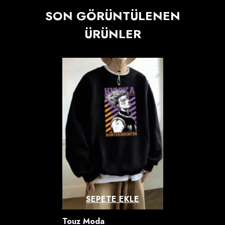
SON GÖRÜNTÜLENEN
ÜRÜNLER
SEPETE EKLE
Satıcı:
Touz Moda