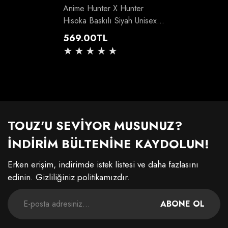
Anime Hunter X Hunter
Hisoka Baskılı Siyah Unisex
Oversize Bisiklet Yaka
Normal
569.00TL
Sweatshirt
fiyat
TOUZ'U SEVİYOR MUSUNUZ?
İNDİRİM BÜLTENİNE KAYDOLUN!
Erken erişim, indirimde istek listesi ve daha fazlasını
edinin. Gizliliğiniz politikamızdır.
ABONE OL