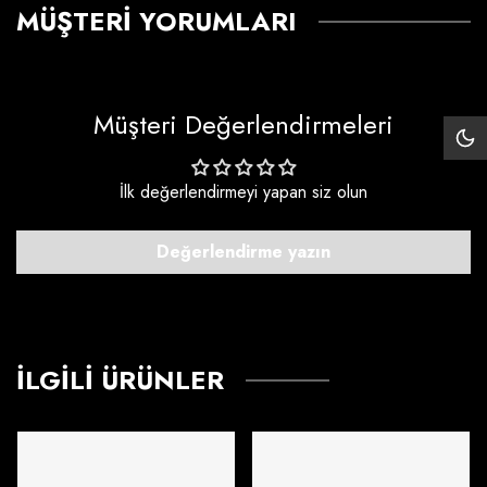
MÜŞTERI YORUMLARI
Müşteri Değerlendirmeleri
Siy
Mo
İlk değerlendirmeyi yapan siz olun
Değerlendirme yazın
İLGILI ÜRÜNLER