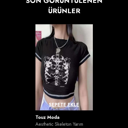
SON GÖRÜNTÜLENEN
ÜRÜNLER
SEPETE EKLE
Satıcı:
Touz Moda
Aesthetic Skeleton Yarım