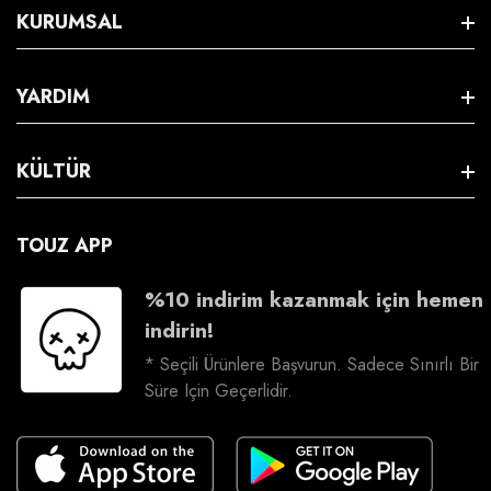
KURUMSAL
Hakkımızda
YARDIM
S.S.S
Satış Sözleşmesi
KÜLTÜR
Üyeliksiz İade
Gizlilik & Güvenlik
Kargo Takip
İş Birliği
TOUZ APP
İptal & İade
Bize Ulaşın
Kariyer
%10 indirim kazanmak için hemen
İade Talebi Oluşturma
indirin!
Sosyal Sorumluluk
* Seçili Ürünlere Başvurun. Sadece Sınırlı Bir
Süre Için Geçerlidir.