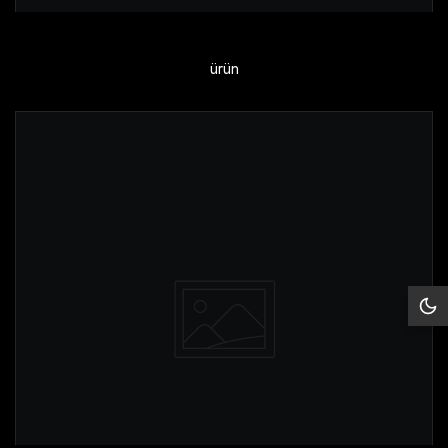
ürün
Siy
Mo